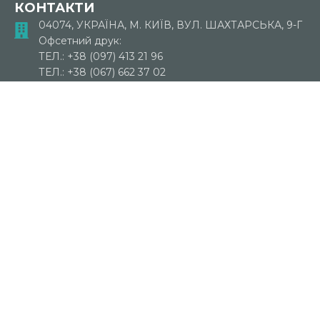
КОНТАКТИ
04074, УКРАЇНА, М. КИЇВ, ВУЛ. ШАХТАРСЬКА, 9-Г
Офсетний друк:
ТЕЛ.: +38 (097) 413 21 96
ТЕЛ.: +38 (067) 662 37 02
ТЕЛ.: +38 (067) 401 00 83
ТЕЛ.: +38 (044) 430 25 71
Флексографія і глибокий друк:
ТЕЛ.: +38 (067) 445 18 34
ТЕЛ.: +38 (067) 325 11 56
79060, ЛЬВІВСЬКА ОБЛ., ПУСТОМИТІВСЬКИЙ Р-
Н.,
С. СОКІЛЬНИКИ, ВУЛ. ЛЬВІВСЬКА БІЧНА, 9
ТЕЛ.: +38 (067) 674 53 73
ФАКС: +38 (067) 674 53 80
створення сайту |
Storm Media