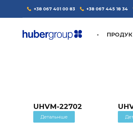
+38 067 401 00 83
+38 067 445 18 34
ПРОДУК
UHVM-22702
UHV
Детальніше
Де