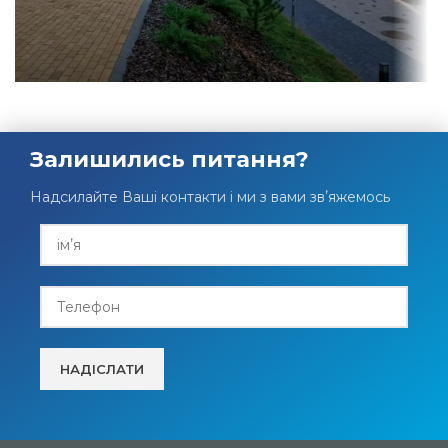
Залишились питання?
Надсилайте Ваші контакти і ми з вами звʼяжемось